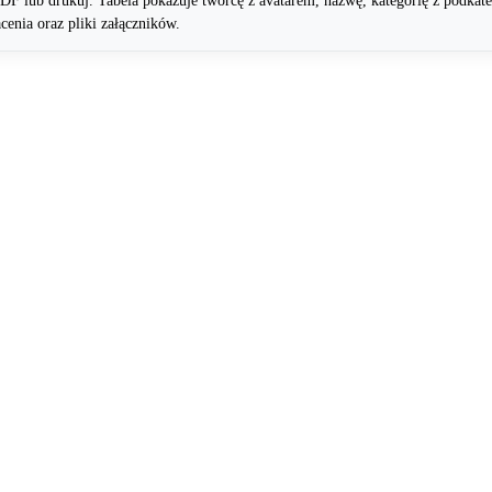
PDF lub drukuj. Tabela pokazuje twórcę z avatarem, nazwę, kategorię z podkat
cenia oraz pliki załączników.
ktowany pod realne rozliczanie firmy - nie tylko ewidencja, ale pełna 
idą pieniądze.
le zostało do zapłaty i jak wydatki rosną miesiąc po miesiącu.
e i widoczne osobno - żadna płatność nie zaskoczy Cię w połowie mies
-em za okres - spakowane archiwum gotowe dla księgowej lub kontroli.