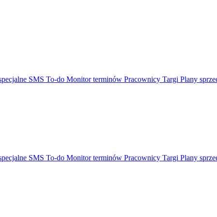
specjalne
SMS
To-do
Monitor terminów
Pracownicy
Targi
Plany sprz
specjalne
SMS
To-do
Monitor terminów
Pracownicy
Targi
Plany sprz