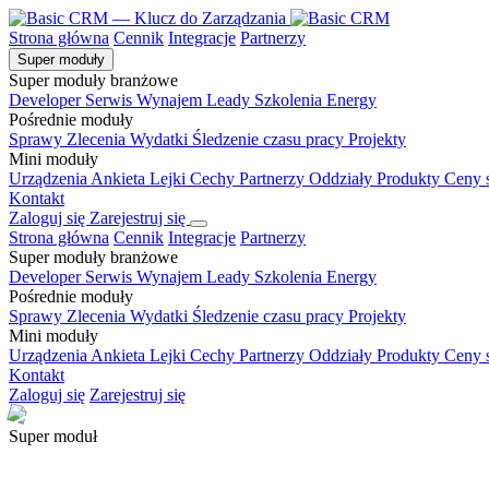
Strona główna
Cennik
Integracje
Partnerzy
Super moduły
Super moduły branżowe
Developer
Serwis
Wynajem
Leady
Szkolenia
Energy
Pośrednie moduły
Sprawy
Zlecenia
Wydatki
Śledzenie czasu pracy
Projekty
Mini moduły
Urządzenia
Ankieta
Lejki
Cechy
Partnerzy
Oddziały
Produkty
Ceny 
Kontakt
Zaloguj się
Zarejestruj się
Strona główna
Cennik
Integracje
Partnerzy
Super moduły branżowe
Developer
Serwis
Wynajem
Leady
Szkolenia
Energy
Pośrednie moduły
Sprawy
Zlecenia
Wydatki
Śledzenie czasu pracy
Projekty
Mini moduły
Urządzenia
Ankieta
Lejki
Cechy
Partnerzy
Oddziały
Produkty
Ceny 
Kontakt
Zaloguj się
Zarejestruj się
Super moduł