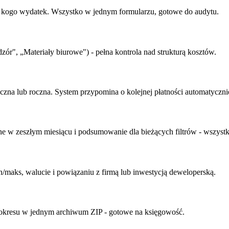
dla kogo wydatek. Wszystko w jednym formularzu, gotowe do audytu.
zór", „Materiały biurowe") - pełna kontrola nad strukturą kosztów.
czna lub roczna. System przypomina o kolejnej płatności automatyczni
ne w zeszłym miesiącu i podsumowanie dla bieżących filtrów - wszystk
min/maks, walucie i powiązaniu z firmą lub inwestycją deweloperską.
 z okresu w jednym archiwum ZIP - gotowe na księgowość.