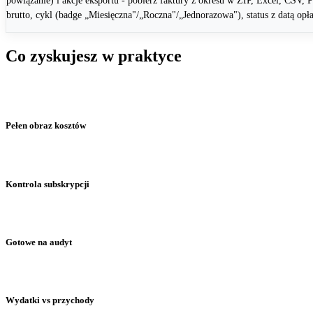
powiązanie) i akcje eksportu - pobierz faktury z okresu w ZIP, Excel, CSV, 
brutto, cykl (badge „Miesięczna"/„Roczna"/„Jednorazowa"), status z datą opła
Co zyskujesz w praktyce
Moduł zaproje
gdzie i kiedy 
Pełen obraz kosztów
Cztery karty statystyk i dashboard analityczny - wiesz ile zapłaciłeś, i
Kontrola subskrypcji
Cykliczne wydatki (abonamenty, leasingi, ubezpieczenia) są oznaczon
Gotowe na audyt
Każdy wydatek ma swoją fakturę jako załącznik. Bulk pobieranie ZIP
Wydatki vs przychody