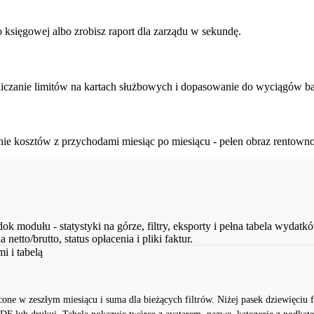
o księgowej albo zrobisz raport dla zarządu w sekundę.
zliczanie limitów na kartach służbowych i dopasowanie do wyciągów 
e kosztów z przychodami miesiąc po miesiącu - pełen obraz rentownoś
k modułu - statystyki na górze, filtry, eksporty i pełna tabela wydatk
 netto/brutto, status opłacenia i pliki faktur.
cone w zeszłym miesiącu i suma dla bieżących filtrów. Niżej pasek dziewięciu f