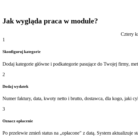
Dashboard pokazuje koszty w jednym wykresie z przychodami - od raz
Jak wygląda praca w module?
Cztery k
1
Skonfiguruj kategorie
Dodaj kategorie główne i podkategorie pasujące do Twojej firmy, met
2
Dodaj wydatek
Numer faktury, data, kwoty netto i brutto, dostawca, dla kogo, jaki cy
3
Oznacz opłacenie
Po przelewie zmień status na „opłacone" z datą. System aktualizuje st