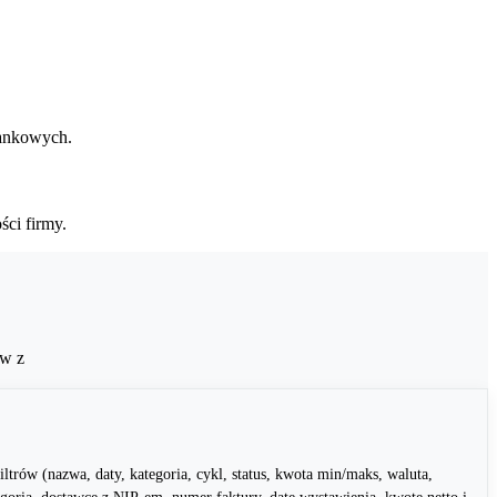
bankowych.
ci firmy.
ów z
iltrów (nazwa, daty, kategoria, cykl, status, kwota min/maks, waluta,