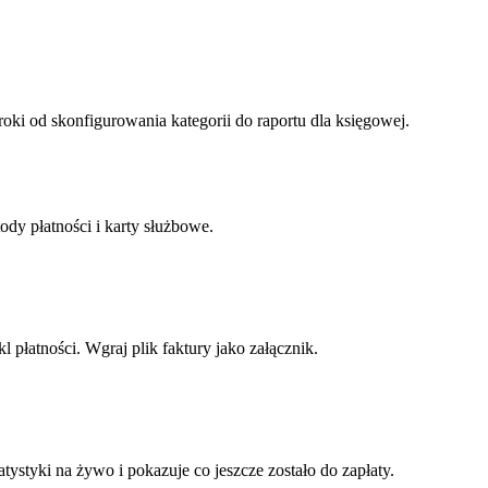
u wiesz w których miesiącach firma zarabia, a w których wydaje więc
roki od skonfigurowania kategorii do raportu dla księgowej.
ody płatności i karty służbowe.
kl płatności. Wgraj plik faktury jako załącznik.
atystyki na żywo i pokazuje co jeszcze zostało do zapłaty.