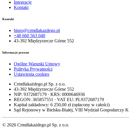
Integracje
Kontakt
Kontakt
biuro@crmdlakazdego.pl
+48 660 563 040
43-392 Międzyrzecze Górne 552
Informacje prawne
Ogólne Warunki Umowy
Polityka Prywatności
Ustawienia cookies
Crmdlakażdego.pl Sp. z o.o.
43-392 Międzyrzecze Górne 552
NIP: 9372687179 · KRS: 0000646936
REGON: 365857551 · VAT EU: PL9372687179
Kapitał zakładowy: 6 250,00 zł (opłacony w całości)
Sąd Rejonowy w Bielsku-Białej, VIII Wydział Gospodarczy 
© 2026 Crmdlakażdego.pl Sp. z o.o.