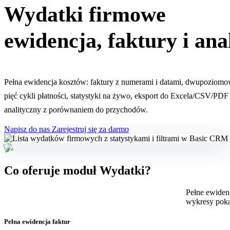
Wydatki firmowe
ewidencja, faktury i ana
Pełna ewidencja kosztów: faktury z numerami i datami, dwupoziomow
pięć cykli płatności, statystyki na żywo, eksport do Excela/CSV/PDF
analityczny z porównaniem do przychodów.
Napisz do nas
Zarejestruj się za darmo
Co oferuje moduł Wydatki?
Pełne ewiden
wykresy poka
Pełna ewidencja faktur