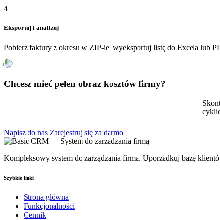
4
Eksportuj i analizuj
Pobierz faktury z okresu w ZIP-ie, wyeksportuj listę do Excela lub 
Chcesz mieć pełen obraz kosztów firmy?
Skont
cykli
Napisz do nas
Zarejestruj się za darmo
Kompleksowy system do zarządzania firmą. Uporządkuj bazę klientów,
Szybkie linki
Strona główna
Funkcjonalności
Cennik