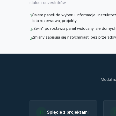
status i uczestników.
Osiem paneli do wyboru: informacje, instruktorzy
lista rezerwowa, projekty
„Zwiń" pozostawia panel widoczny, ale domyśl
Zmiany zapisują się natychmiast, bez przełado
Moduł na
Spięcie z projektami