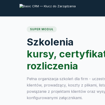
SUPER MODUŁ
Szkolenia
kursy, certyfika
rozliczenia
Pełna organizacja szkoleń dla firm - uczest
klientów, prowadzący, koszty z plikami, lis
powiązanie z projektami klientów oraz wysył
konfigurowanymi załącznikami.