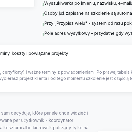
Wyszukiwarka po imieniu, nazwisku, e-mailu 
Osoby już zapisane na szkolenie są automat
Przy „Przypisz wielu" - system od razu po
Pole adres wysyłkowy - przydatne gdy wysy
ły, certyfikaty) i ważne terminy z powiadomieniami. Po prawej tabela
ybierasz projekt klienta i od tego momentu szkolenie jest częścią t
 sam decyduje, które panele chce widzieć i
tywane per użytkownik - koordynator
ca kosztami albo kierownik patrzący tylko na