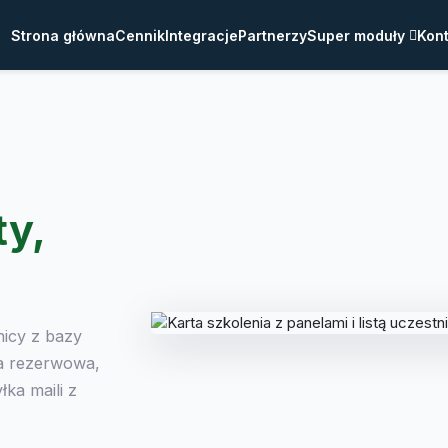
Strona główna
Cennik
Integracje
Partnerzy
Super moduły
Kont
ty,
nicy z bazy
ta rezerwowa,
ka maili z