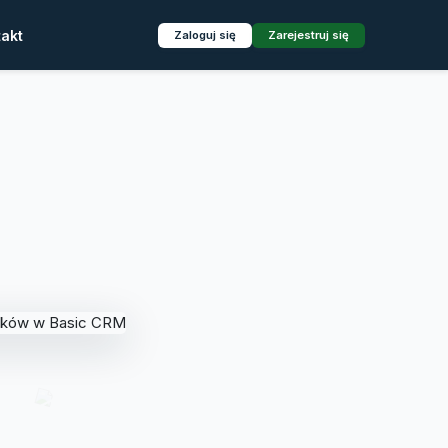
akt
Zaloguj się
Zarejestruj się