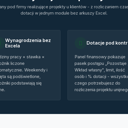
ny pod firmy realizujące projekty u klientów - z rozliczaniem cza
dotacji w jednym module bez arkuszy Excel.
Wynagrodzenia bez
Dotacje pod kontr
Excela
ziny pracy × stawka ×
Panel finansowy pokazuje
żnik liczone
pasek postępu „Pozostaje 
omatycznie. Weekendy i
Wkład własny", limit, ilość
ęta są podświetlone,
osób i % dotacji - wszystk
żniki podstawiają się
czego potrzebujesz do
me.
rozliczenia projektu unijneg