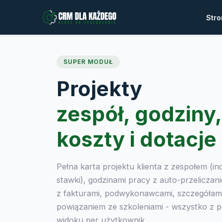
Stro
SUPER MODUŁ
Projekty
zespół, godziny,
koszty i dotacje
Pełna karta projektu klienta z zespołem (i
stawki), godzinami pracy z auto-przeliczan
z fakturami, podwykonawcami, szczegółami 
powiązaniem ze szkoleniami - wszystko z p
widoku per użytkownik.