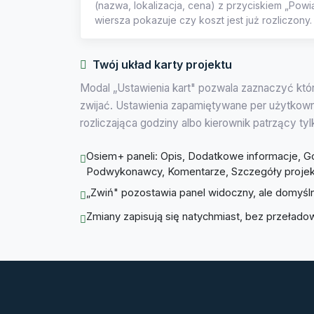
(nazwa, lokalizacja, cena) z przyciskiem „Powi
wiersza pokazuje czy koszt jest już rozliczony. 
Twój układ karty projektu
Modal „Ustawienia kart" pozwala zaznaczyć któr
zwijać. Ustawienia zapamiętywane per użytkowni
rozliczająca godziny albo kierownik patrzący tylk
Osiem+ paneli: Opis, Dodatkowe informacje, Go
Podwykonawcy, Komentarze, Szczegóły projek
„Zwiń" pozostawia panel widoczny, ale domyśl
Zmiany zapisują się natychmiast, bez przełado