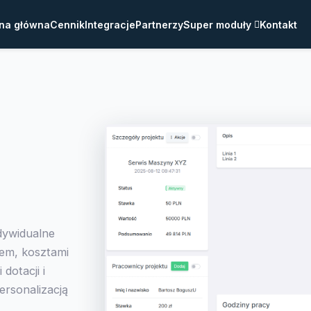
na główna
Cennik
Integracje
Partnerzy
Super moduły
Kontakt
ndywidualne
iem, kosztami
dotacji i
ersonalizacją